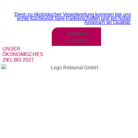
Wir sind MEHR als Grün
Denn zu ökologischer Verantwortung kommen bei uns
echte Kochkunst, faire Partnerschaften und ein hoher
Anspruch an Qualität.​
Angebot
anfordern
UNSER
ÖKONOMISCHES
ZIEL BIS 2027