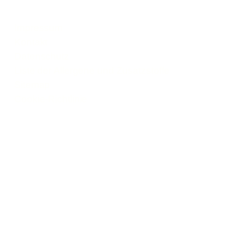
Impressum
Kontakt
Datenschutz
Liste der Allergene und Zusatzstoffe
Sitemap
Cookie-Richtlinie
© Rebional GmbH 2026