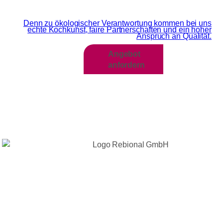
Wir sind MEHR als Grün
Denn zu ökologischer Verantwortung kommen bei uns
echte Kochkunst, faire Partnerschaften und ein hoher
Anspruch an Qualität.​
Angebot
anfordern
KONTAKTFORMULAR