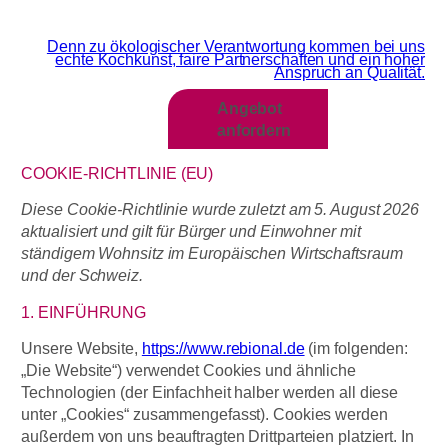
Wir sind MEHR als Grün
Denn zu ökologischer Verantwortung kommen bei uns
echte Kochkunst, faire Partnerschaften und ein hoher
Anspruch an Qualität.​
Angebot
anfordern
COOKIE-RICHTLINIE (EU)
Diese Cookie-Richtlinie wurde zuletzt am 5. August 2026
aktualisiert und gilt für Bürger und Einwohner mit
ständigem Wohnsitz im Europäischen Wirtschaftsraum
und der Schweiz.
1. EINFÜHRUNG
Unsere Website,
https://www.rebional.de
(im folgenden:
„Die Website“) verwendet Cookies und ähnliche
Technologien (der Einfachheit halber werden all diese
unter „Cookies“ zusammengefasst). Cookies werden
außerdem von uns beauftragten Drittparteien platziert. In