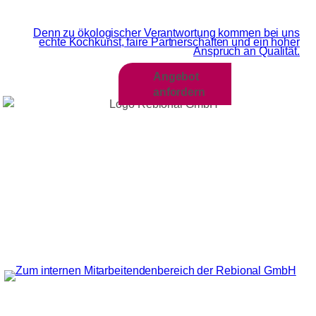
Wir sind MEHR als Grün
Denn zu ökologischer Verantwortung kommen bei uns
echte Kochkunst, faire Partnerschaften und ein hoher
Anspruch an Qualität.​
Angebot
anfordern
WIR LEBEN ­
GASTRONOMIE
Über Rebional
FÜR REHA UND
UNSERE
KRANK­ENHAUS
WERTE
UNSER
UNSERE
UNSERE
QUALITÄTS­
KARRIERESEITE
KOCHKUNST
VERSPRECHEN
BESONDERE
Schul- und
KOSTFORMEN
Kitaessen
FÜR SENIOREN