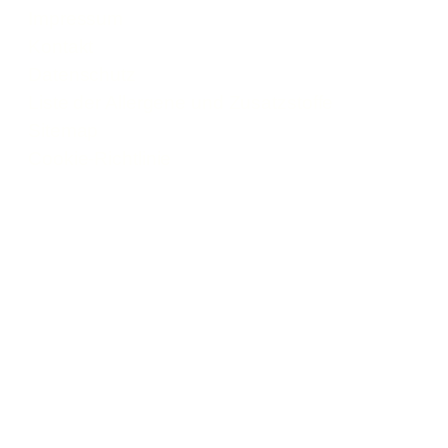
Impressum
Kontakt
Datenschutz
Liste der Allergene und Zusatzstoffe
Sitemap
Cookie-Richtlinie
© Rebional GmbH 2026