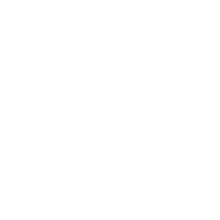
Impressum
Kontakt
Datenschutz
Liste der Allergene und Zusatzstoffe
Sitemap
Cookie-Richtlinie
© Rebional GmbH 2026