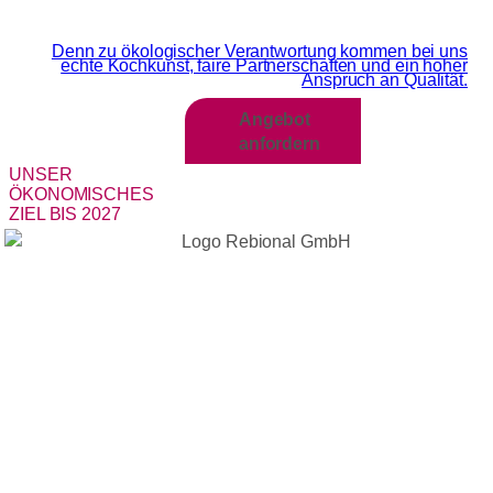
Wir sind MEHR als Grün
Denn zu ökologischer Verantwortung kommen bei uns
echte Kochkunst, faire Partnerschaften und ein hoher
Anspruch an Qualität.​
Angebot
anfordern
UNSER
ÖKONOMISCHES
ZIEL BIS 2027