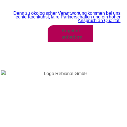
Wir sind MEHR als Grün
Denn zu ökologischer Verantwortung kommen bei uns
echte Kochkunst, faire Partnerschaften und ein hoher
Anspruch an Qualität.​
Angebot
anfordern
WIR HANDELN
NACHHALTIG