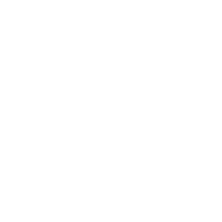
Impressum
Kontakt
Datenschutz
Liste der Allergene und Zusatzstoffe
Sitemap
Cookie-Richtlinie
© Rebional GmbH 2026