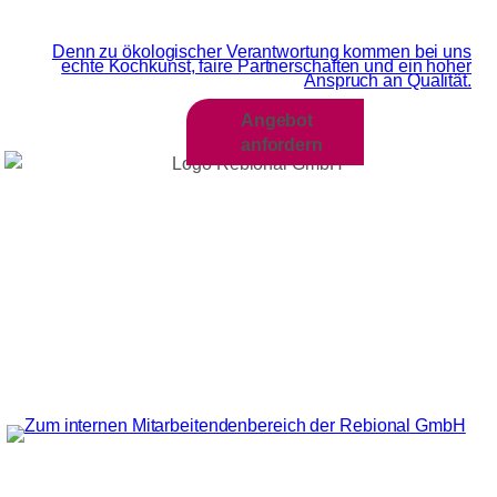
Wir sind MEHR als Grün
Denn zu ökologischer Verantwortung kommen bei uns
echte Kochkunst, faire Partnerschaften und ein hoher
Anspruch an Qualität.​
Angebot
anfordern
WIR LEBEN ­
GASTRONOMIE
Über Rebional
FÜR REHA UND
UNSERE
KRANK­ENHAUS
WERTE
UNSER
UNSERE
UNSERE
QUALITÄTS­
KARRIERESEITE
KOCHKUNST
VERSPRECHEN
BESONDERE
Schul- und
KOSTFORMEN
Kitaessen
FÜR SENIOREN